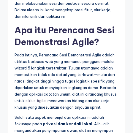
dan melaksanakan sesi demonstrasi secara cermat.
t
Dalam ulasan ini, kami mengeksplorasi fitur, alur kerja,
dan nilai unik dari aplikasi ini.
r
y
Apa itu Perencana Sesi
U
Demonstrasi Agile?
p
Pada intinya, Perencana Sesi Demonstrasi Agile adalah
d
utilitas berbasis web yang memandu pengguna melalui
a
wizard 5 langkah terstruktur. Tujuan utamanya adalah
memastikan tidak ada detail yang terlewat—mulai dari
t
narasi tingkat tinggi hingga tugas logistik spesifik yang
e
diperlukan untuk menyiapkan lingkungan demo. Berbeda
dengan aplikasi catatan umum, alat ini dirancang khusus
s
untuk
siklus Agile
, menawarkan bidang dan alur kerja
khusus yang disesuaikan dengan tinjauan sprint.
Salah satu aspek menonjol dari aplikasi ini adalah
fokusnya pada
privasi dan kendali lokal
. Alih-alih
mengandalkan penyimpanan awan, alat ini menyimpan