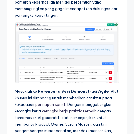
pameran keberhasilan menjadi pertemuan yang
&
membingungkan yang gagal mendapatkan dukungan dari
S
pemangku kepentingan.
o
f
t
w
a
r
e
Masuklah ke
Perencana Sesi Demonstrasi Agile
. Alat
I
khusus ini dirancang untuk memberikan struktur pada
n
kekacauan
persiapan sprint
. Dengan menggabungkan
kerangka kerja
kerangka kerja praktik terbaik
dengan
d
kemampuan AI generatif, alat ini menjanjikan untuk
u
membantu Product Owner, Scrum Master, dan tim
pengembangan merencanakan, mendokumentasikan,
s