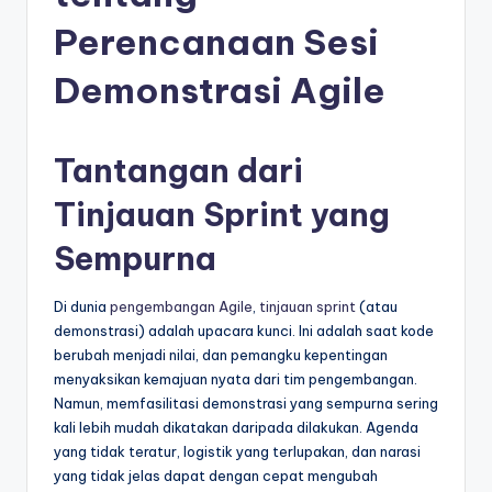
e
Perencanaan Sesi
si
a
Demonstrasi Agile
n
-
Tantangan dari
A
Tinjauan Sprint yang
I
Sempurna
I
n
Di dunia
pengembangan Agile
,
tinjauan sprint
(atau
si
demonstrasi) adalah upacara kunci. Ini adalah saat kode
berubah menjadi nilai, dan pemangku kepentingan
g
menyaksikan kemajuan nyata dari tim pengembangan.
h
Namun, memfasilitasi demonstrasi yang sempurna sering
kali lebih mudah dikatakan daripada dilakukan. Agenda
t
yang tidak teratur, logistik yang terlupakan, dan narasi
s
yang tidak jelas dapat dengan cepat mengubah