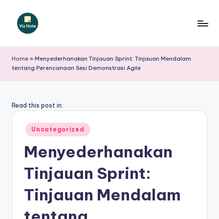
Skip
to
V
content
iz
Home
»
Menyederhanakan Tinjauan Sprint: Tinjauan Mendalam
tentang Perencanaan Sesi Demonstrasi Agile
N
o
t
Read this post in:
e
Posted
Uncategorized
I
in
Menyederhanakan
n
Tinjauan Sprint:
d
o
Tinjauan Mendalam
n
tentang