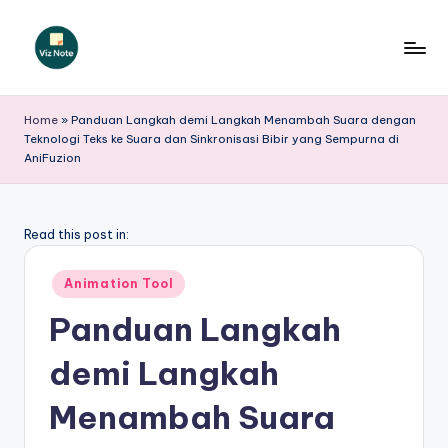
Skip
to
V
content
iz
Home
»
Panduan Langkah demi Langkah Menambah Suara dengan
Teknologi Teks ke Suara dan Sinkronisasi Bibir yang Sempurna di
N
AniFuzion
o
t
Read this post in:
e
I
Posted
Animation Tool
in
n
Panduan Langkah
d
demi Langkah
o
Menambah Suara
n