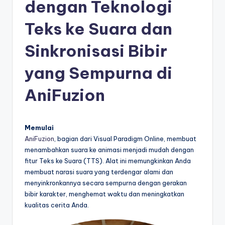
e
dengan Teknologi
si
Teks ke Suara dan
a
Sinkronisasi Bibir
n
-
yang Sempurna di
A
AniFuzion
I
I
Memulai
n
AniFuzion
, bagian dari Visual Paradigm Online, membuat
si
menambahkan suara ke animasi menjadi mudah dengan
fitur Teks ke Suara (TTS). Alat ini memungkinkan Anda
g
membuat narasi suara yang terdengar alami dan
h
menyinkronkannya secara sempurna dengan gerakan
bibir karakter, menghemat waktu dan meningkatkan
t
kualitas cerita Anda.
s