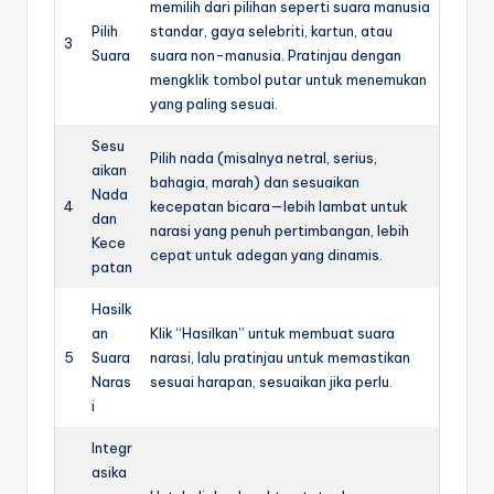
memilih dari pilihan seperti suara manusia
Pilih
standar, gaya selebriti, kartun, atau
3
Suara
suara non-manusia. Pratinjau dengan
mengklik tombol putar untuk menemukan
yang paling sesuai.
Sesu
Pilih nada (misalnya netral, serius,
aikan
bahagia, marah) dan sesuaikan
Nada
4
kecepatan bicara—lebih lambat untuk
dan
narasi yang penuh pertimbangan, lebih
Kece
cepat untuk adegan yang dinamis.
patan
Hasilk
an
Klik “Hasilkan” untuk membuat suara
5
Suara
narasi, lalu pratinjau untuk memastikan
Naras
sesuai harapan, sesuaikan jika perlu.
i
Integr
asika