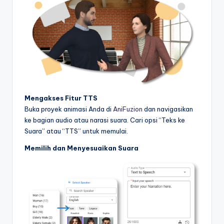
&
S
o
f
t
w
Mengakses Fitur TTS
a
Buka proyek animasi Anda di
AniFuzion
dan navigasikan
r
ke bagian audio atau narasi suara. Cari opsi “Teks ke
Suara” atau “TTS” untuk memulai.
e
Memilih dan Menyesuaikan Suara
I
n
d
u
s