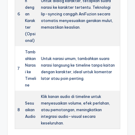
n
Untuk dialog karakter, tetapkan suara
deng
narasi ke karakter tertentu. Teknologi
6
an
lip-syncing canggih AniFuzion secara
Karak
otomatis menyesuaikan gerakan mulut,
ter
memastikan keaslian.
(Opsi
onal)
Tamb
ahkan
Untuk narasi umum, tambahkan suara
Naras
narasi langsung ke timeline tanpa kaitan
7
i ke
dengan karakter, ideal untuk komentar
Timeli
latar atau poin penting.
ne
Klik kanan audio di timeline untuk
Sesu
menyesuaikan volume, efek perlahan,
8
aikan
atau pemotongan, meningkatkan
Audio
integrasi audio-visual secara
keseluruhan.