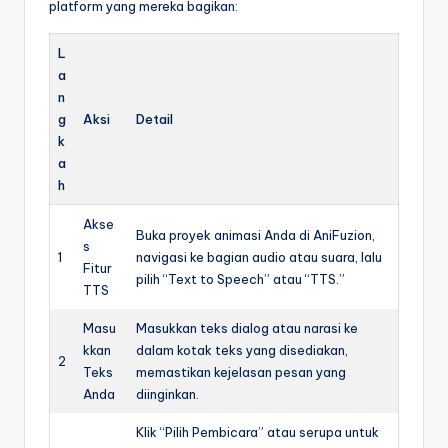
platform yang mereka bagikan:
L
a
n
g
Aksi
Detail
k
a
h
Akse
Buka proyek animasi Anda di AniFuzion,
s
1
navigasi ke bagian audio atau suara, lalu
Fitur
pilih “Text to Speech” atau “TTS.”
TTS
Masu
Masukkan teks dialog atau narasi ke
kkan
dalam kotak teks yang disediakan,
2
Teks
memastikan kejelasan pesan yang
Anda
diinginkan.
Klik “Pilih Pembicara” atau serupa untuk