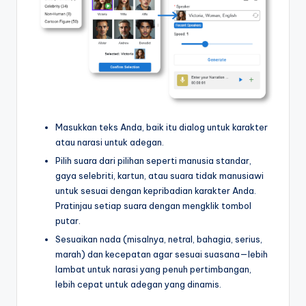
t
r
y
U
p
Masukkan teks Anda, baik itu dialog untuk karakter
d
atau narasi untuk adegan.
a
Pilih suara dari pilihan seperti manusia standar,
t
gaya selebriti, kartun, atau suara tidak manusiawi
untuk sesuai dengan kepribadian karakter Anda.
e
Pratinjau setiap suara dengan mengklik tombol
s
putar.
Sesuaikan nada (misalnya, netral, bahagia, serius,
marah) dan kecepatan agar sesuai suasana—lebih
lambat untuk narasi yang penuh pertimbangan,
lebih cepat untuk adegan yang dinamis.