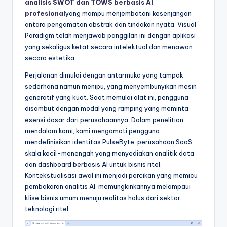
analisis SWOT dan TOWS berbasis AI
&
profesional
yang mampu menjembatani kesenjangan
S
antara pengamatan abstrak dan tindakan nyata. Visual
Paradigm telah menjawab panggilan ini dengan aplikasi
o
yang sekaligus ketat secara intelektual dan menawan
f
secara estetika.
t
Perjalanan dimulai dengan antarmuka yang tampak
sederhana namun menipu, yang menyembunyikan mesin
w
generatif yang kuat. Saat memulai alat ini, pengguna
a
disambut dengan modal yang ramping yang meminta
esensi dasar dari perusahaannya. Dalam penelitian
r
mendalam kami, kami mengamati pengguna
e
mendefinisikan identitas PulseByte: perusahaan SaaS
skala kecil-menengah yang menyediakan analitik data
I
dan dashboard berbasis AI untuk bisnis ritel.
n
Kontekstualisasi awal ini menjadi percikan yang memicu
pembakaran analitis AI, memungkinkannya melampaui
d
klise bisnis umum menuju realitas halus dari sektor
u
teknologi ritel.
s