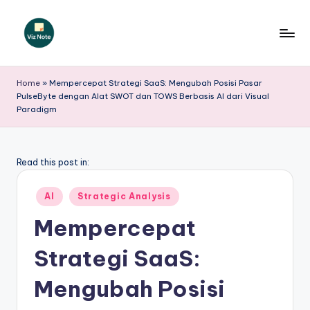
Skip
to
V
content
iz
Home
»
Mempercepat Strategi SaaS: Mengubah Posisi Pasar
PulseByte dengan Alat SWOT dan TOWS Berbasis AI dari Visual
N
Paradigm
o
t
Read this post in:
e
I
Posted
AI
Strategic Analysis
in
n
Mempercepat
d
Strategi SaaS:
o
Mengubah Posisi
n