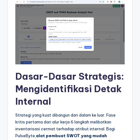
t
r
y
U
p
d
a
Dasar-Dasar Strategis:
t
Mengidentifikasi Detak
e
Internal
s
Strategi yang kuat dibangun dari dalam ke luar. Fase
kritis pertama dari alur kerja 6 langkah melibatkan
inventarisasi cermat terhadap atribut internal. Bagi
PulseByte,
alat pembuat SWOT yang mudah