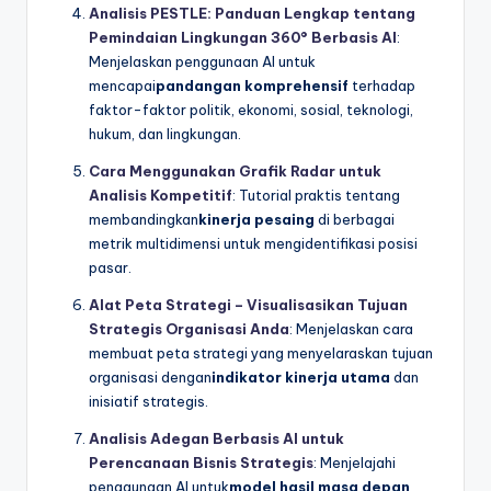
Analisis PESTLE: Panduan Lengkap tentang
Pemindaian Lingkungan 360° Berbasis AI
:
Menjelaskan penggunaan AI untuk
mencapai
pandangan komprehensif
terhadap
faktor-faktor politik, ekonomi, sosial, teknologi,
hukum, dan lingkungan.
Cara Menggunakan Grafik Radar untuk
Analisis Kompetitif
: Tutorial praktis tentang
membandingkan
kinerja pesaing
di berbagai
metrik multidimensi untuk mengidentifikasi posisi
pasar.
Alat Peta Strategi – Visualisasikan Tujuan
Strategis Organisasi Anda
: Menjelaskan cara
membuat peta strategi yang menyelaraskan tujuan
organisasi dengan
indikator kinerja utama
dan
inisiatif strategis.
Analisis Adegan Berbasis AI untuk
Perencanaan Bisnis Strategis
: Menjelajahi
penggunaan AI untuk
model hasil masa depan