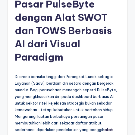
e
Pasar PulseByte
si
dengan Alat SWOT
a
dan TOWS Berbasis
n
-
AI dari Visual
A
Paradigm
I
I
Di arena berisiko tinggi dari Perangkat Lunak sebagai
n
Layanan (SaaS), berdiam diri setara dengan bergerak
si
mundur. Bagi perusahaan menengah seperti PulseByte,
yang mengkhususkan diri pada dashboard berbasis AI
g
untuk sektor ritel, kejelasan strategis bukan sekadar
h
kemewahan—tetapi kebutuhan untuk bertahan hidup.
Mengarungi lautan berbahaya persaingan pasar
t
membutuhkan lebih dari sekadar daftar atribut
s
sederhana; diperlukan pendekatan yang canggih
alat