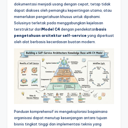
&
dokumentasi menjadi usang dengan cepat, tetap tidak
dapat diakses oleh pemangku kepentingan utama, atau
S
memerlukan pengetahuan khusus untuk dipahami.
o
Solusinya terletak pada menggabungkan kejelasan
terstruktur dari
Model C4
dengan pendekatan
basis
f
pengetahuan arsitektur self-service
yang diperkuat
t
oleh alat berbasis kecerdasan buatan modern.
w
a
r
e
I
n
d
Panduan komprehensif ini mengeksplorasi bagaimana
u
organisasi dapat menutup kesenjangan antara tujuan
bisnis tingkat tinggi dan implementasi teknis yang
s