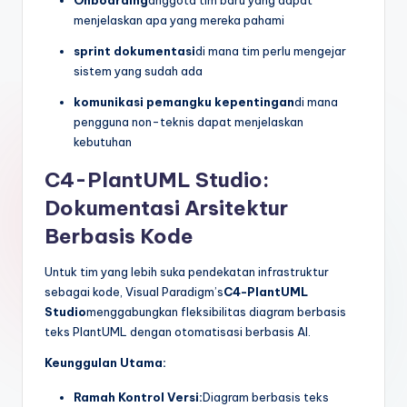
Onboarding
anggota tim baru yang dapat
menjelaskan apa yang mereka pahami
sprint dokumentasi
di mana tim perlu mengejar
sistem yang sudah ada
komunikasi pemangku kepentingan
di mana
pengguna non-teknis dapat menjelaskan
kebutuhan
C4-PlantUML Studio:
Dokumentasi Arsitektur
Berbasis Kode
Untuk tim yang lebih suka pendekatan infrastruktur
sebagai kode, Visual Paradigm’s
C4-PlantUML
Studio
menggabungkan fleksibilitas diagram berbasis
teks PlantUML dengan otomatisasi berbasis AI.
Keunggulan Utama:
Ramah Kontrol Versi:
Diagram berbasis teks