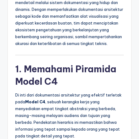
mendetail melalui sistem dokumentasi yang hidup dan
t
dinamis. Dengan memperlakukan dokumentasi arsitektur
sebagai kode dan memanfaatkan alat visualisasi yang
r
diperkuat kecerdasan buatan, tim dapat menciptakan
y
ekosistem pengetahuan yang berkelanjutan yang
berkembang seiring organisasi, sambil mempertahankan
U
akurasi dan keterlibatan di semua tingkat teknis.
p
d
1. Memahami Piramida
a
Model C4
t
e
Di inti dari dokumentasi arsitektur yang efektif terletak
s
pada
Model C4
, sebuah kerangka kerja yang
menyediakan empat tingkat abstraksi yang berbeda,
masing-masing melayani audiens dan tujuan yang
berbeda. Pendekatan hierarkis ini memastikan bahwa
informasi yang tepat sampai kepada orang yang tepat
pada tingkat detail yang tepat.