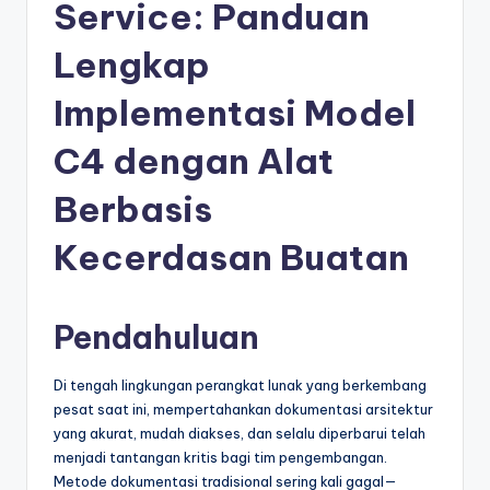
e
Service: Panduan
si
Lengkap
a
Implementasi Model
n
-
C4 dengan Alat
A
Berbasis
I
Kecerdasan Buatan
I
n
si
Pendahuluan
g
Di tengah lingkungan perangkat lunak yang berkembang
h
pesat saat ini, mempertahankan dokumentasi arsitektur
t
yang akurat, mudah diakses, dan selalu diperbarui telah
menjadi tantangan kritis bagi tim pengembangan.
s
Metode dokumentasi tradisional sering kali gagal—