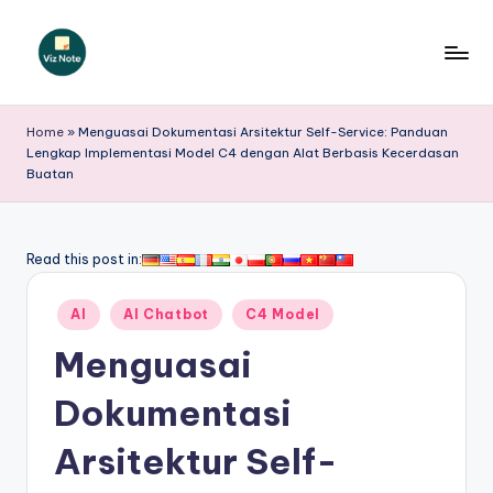
Skip
to
V
content
iz
Home
»
Menguasai Dokumentasi Arsitektur Self-Service: Panduan
Lengkap Implementasi Model C4 dengan Alat Berbasis Kecerdasan
N
Buatan
o
t
Read this post in:
e
I
Posted
AI
AI Chatbot
C4 Model
in
n
Menguasai
d
Dokumentasi
o
Arsitektur Self-
n