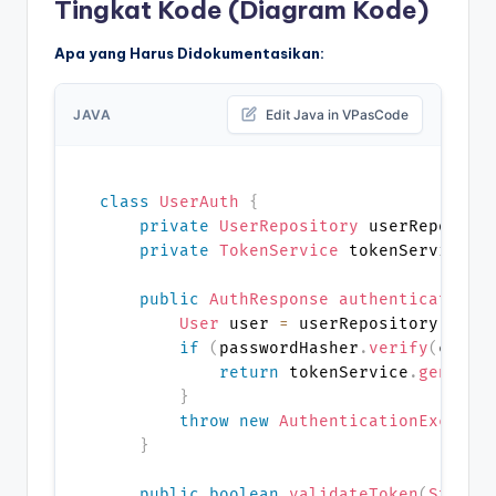
Tingkat Kode (Diagram Kode)
Apa yang Harus Didokumentasikan:
JAVA
Edit Java in VPasCode
class
UserAuth
{
private
UserRepository
 userReposito
private
TokenService
 tokenService
;
public
AuthResponse
authenticate
(
Cr
User
 user 
=
 userRepository
.
find
if
(
passwordHasher
.
verify
(
creds
return
 tokenService
.
generat
}
throw
new
AuthenticationExcepti
}
public
boolean
validateToken
(
String