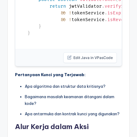
return
 jwtValidator
.
verifySigna
&&
!
tokenService
.
isExpired
(
&&
!
tokenService
.
isRevoked
(
}
}
Edit Java in VPasCode
Pertanyaan Kunci yang Terjawab:
Apa algoritma dan struktur data kritisnya?
Bagaimana masalah keamanan ditangani dalam
kode?
Apa antarmuka dan kontrak kunci yang digunakan?
Alur Kerja dalam Aksi