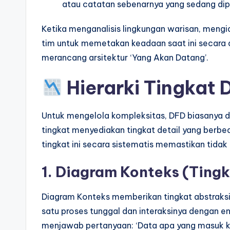
atau catatan sebenarnya yang sedang dip
p
d
Ketika menganalisis lingkungan warisan, men
tim untuk memetakan keadaan saat ini secara ak
a
merancang arsitektur ‘Yang Akan Datang’.
t
Hierarki Tingkat 
e
s
Untuk mengelola kompleksitas, DFD biasanya di
tingkat menyediakan tingkat detail yang berbed
tingkat ini secara sistematis memastikan tidak a
1. Diagram Konteks (Tingk
Diagram Konteks memberikan tingkat abstraksi 
satu proses tunggal dan interaksinya dengan ent
menjawab pertanyaan: ‘Data apa yang masuk ke 