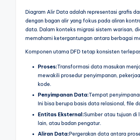
a
Diagram Alir Data adalah representasi grafis da
r
dengan bagan alir yang fokus pada aliran kont
e
data. Dalam konteks migrasi sistem warisan, 
memahami ketergantungan antara berbagai mod
I
Komponen utama DFD tetap konsisten terlepas
n
d
Proses:
Transformasi data masukan menjadi
mewakili prosedur penyimpanan, pekerjaa
u
kode.
s
Penyimpanan Data:
Tempat penyimpanan 
Ini bisa berupa basis data relasional, file 
tr
Entitas Eksternal:
Sumber atau tujuan di 
y
lain, atau badan pengatur.
U
Aliran Data:
Pergerakan data antara prose