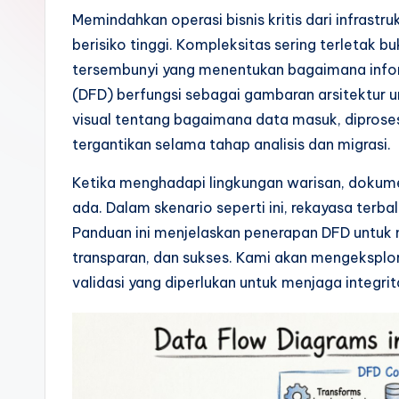
o
Memindahkan operasi bisnis kritis dari infras
berisiko tinggi. Kompleksitas sering terletak b
n
tersembunyi yang menentukan bagaimana inform
e
(DFD) berfungsi sebagai gambaran arsitektur un
visual tentang bagaimana data masuk, diproses
si
tergantikan selama tahap analisis dan migrasi.
a
Ketika menghadapi lingkungan warisan, dokumen
n
ada. Dalam skenario seperti ini, rekayasa terbal
Panduan ini menjelaskan penerapan DFD untuk m
-
transparan, dan sukses. Kami akan mengeksplor
A
validasi yang diperlukan untuk menjaga integrit
I
I
n