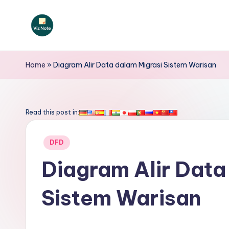
Skip
to
V
content
iz
Home
»
Diagram Alir Data dalam Migrasi Sistem Warisan
N
o
Read this post in:
t
Posted
DFD
e
in
Diagram Alir Data
I
Sistem Warisan
n
d