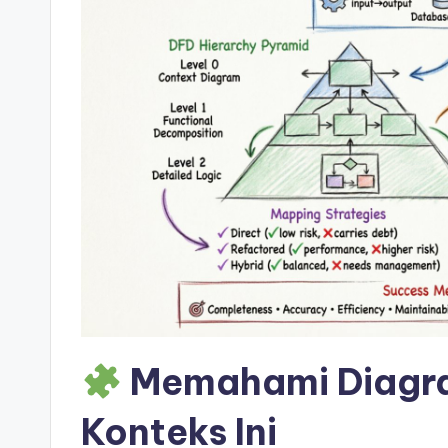
si
g
h
t
s
&
S
o
ft
Memahami Diagra
w
Konteks Ini