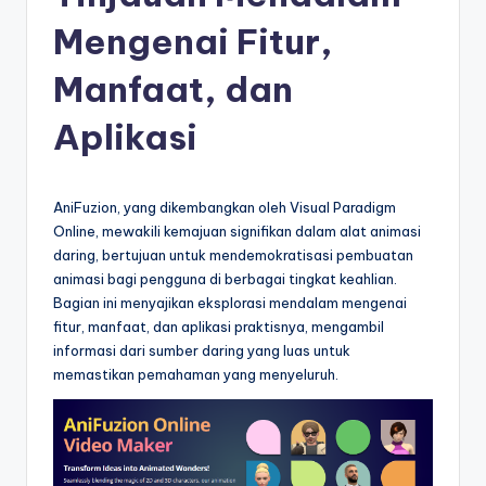
e
Mengenai Fitur,
si
a
Manfaat, dan
n
Aplikasi
-
A
AniFuzion, yang dikembangkan oleh Visual Paradigm
I
Online, mewakili kemajuan signifikan dalam alat animasi
I
daring, bertujuan untuk mendemokratisasi pembuatan
animasi bagi pengguna di berbagai tingkat keahlian.
n
Bagian ini menyajikan eksplorasi mendalam mengenai
si
fitur, manfaat, dan aplikasi praktisnya, mengambil
informasi dari sumber daring yang luas untuk
g
memastikan pemahaman yang menyeluruh.
h
t
s