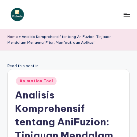
Skip
to
V
content
iz
Home
»
Analisis Komprehensif tentang AniFuzion: Tinjauan
Mendalam Mengenai Fitur, Manfaat, dan Aplikasi
N
o
t
Read this post in:
e
Posted
Animation Tool
I
in
Analisis
n
Komprehensif
d
o
tentang AniFuzion:
n
Tinjauan Mendalam