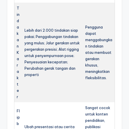
T
in
d
a
Pengguna
Lebih dari 2.000 tindakan siap
k
dapat
pakai; Penggabungan tindakan
a
menggabungka
yang mulus; Jalur gerakan untuk
n
n tindakan
pergerakan presisi; Alat rigging
K
atau membuat
untuk penyempurnaan pose;
a
gerakan
Penyesuaian kecepatan;
r
khusus,
Perubahan gerak tangan dan
a
meningkatkan
properti
k
fleksibilitas.
t
e
r
Sangat cocok
Fl
untuk konten
ip
pendidikan,
b
Ubah presentasi atau cerita
publikasi