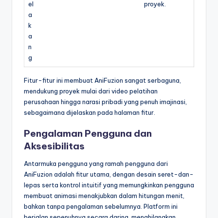
el
proyek.
a
k
a
n
g
Fitur-fitur ini membuat AniFuzion sangat serbaguna,
mendukung proyek mulai dari video pelatihan
perusahaan hingga narasi pribadi yang penuh imajinasi,
sebagaimana dijelaskan pada halaman fitur.
Pengalaman Pengguna dan
Aksesibilitas
Antarmuka pengguna yang ramah pengguna dari
AniFuzion adalah fitur utama, dengan desain seret-dan-
lepas serta kontrol intuitif yang memungkinkan pengguna
membuat animasi menakjubkan dalam hitungan menit,
bahkan tanpa pengalaman sebelumnya. Platform ini
berjalan sepenuhnya secara daring, menghilangkan