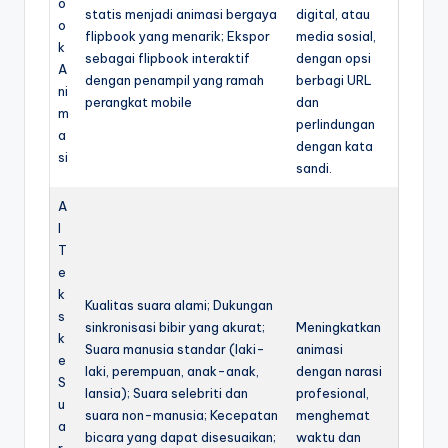
o
statis menjadi animasi bergaya
digital, atau
o
flipbook yang menarik; Ekspor
media sosial,
k
sebagai flipbook interaktif
dengan opsi
A
dengan penampil yang ramah
berbagi URL
ni
perangkat mobile
dan
m
perlindungan
a
dengan kata
si
sandi.
A
I
T
e
k
Kualitas suara alami; Dukungan
s
sinkronisasi bibir yang akurat;
Meningkatkan
k
Suara manusia standar (laki-
animasi
e
laki, perempuan, anak-anak,
dengan narasi
S
lansia); Suara selebriti dan
profesional,
u
suara non-manusia; Kecepatan
menghemat
a
bicara yang dapat disesuaikan;
waktu dan