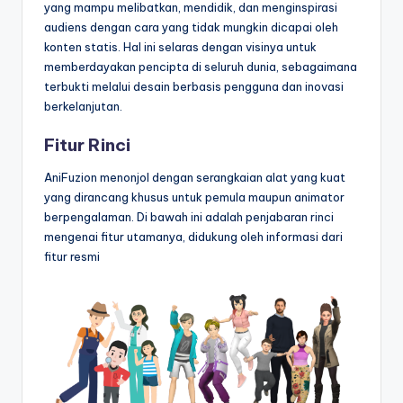
yang mampu melibatkan, mendidik, dan menginspirasi
t
audiens dengan cara yang tidak mungkin dicapai oleh
konten statis. Hal ini selaras dengan visinya untuk
r
memberdayakan pencipta di seluruh dunia, sebagaimana
y
terbukti melalui desain berbasis pengguna dan inovasi
berkelanjutan.
U
p
Fitur Rinci
d
AniFuzion menonjol dengan serangkaian alat yang kuat
yang dirancang khusus untuk pemula maupun animator
a
berpengalaman. Di bawah ini adalah penjabaran rinci
t
mengenai fitur utamanya, didukung oleh informasi dari
fitur resmi
e
s