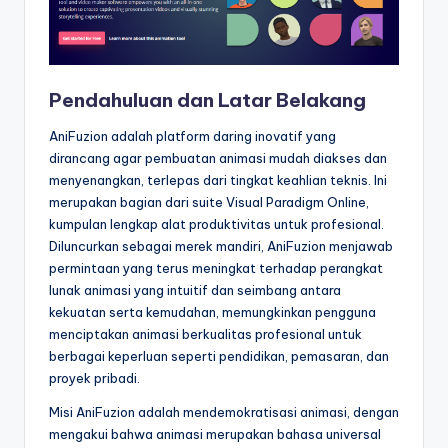
&
S
o
Pendahuluan dan Latar Belakang
f
AniFuzion adalah platform daring inovatif yang
t
dirancang agar pembuatan animasi mudah diakses dan
w
menyenangkan, terlepas dari tingkat keahlian teknis. Ini
merupakan bagian dari suite Visual Paradigm Online,
a
kumpulan lengkap alat produktivitas untuk profesional.
r
Diluncurkan sebagai merek mandiri, AniFuzion menjawab
permintaan yang terus meningkat terhadap perangkat
e
lunak animasi yang intuitif dan seimbang antara
I
kekuatan serta kemudahan, memungkinkan pengguna
menciptakan animasi berkualitas profesional untuk
n
berbagai keperluan seperti pendidikan, pemasaran, dan
d
proyek pribadi.
u
Misi AniFuzion adalah mendemokratisasi animasi, dengan
mengakui bahwa animasi merupakan bahasa universal
s