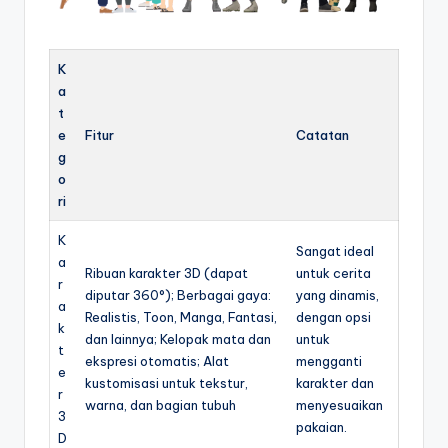
K
a
t
e
Fitur
Catatan
g
o
ri
K
Sangat ideal
a
Ribuan karakter 3D (dapat
untuk cerita
r
diputar 360°); Berbagai gaya:
yang dinamis,
a
Realistis, Toon, Manga, Fantasi,
dengan opsi
k
dan lainnya; Kelopak mata dan
untuk
t
ekspresi otomatis; Alat
mengganti
e
kustomisasi untuk tekstur,
karakter dan
r
warna, dan bagian tubuh
menyesuaikan
3
pakaian.
D