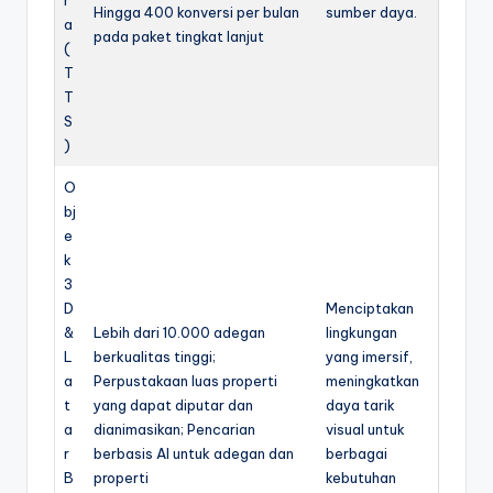
r
Hingga 400 konversi per bulan
sumber daya.
a
pada paket tingkat lanjut
(
T
T
S
)
O
bj
e
k
3
D
Menciptakan
&
Lebih dari 10.000 adegan
lingkungan
L
berkualitas tinggi;
yang imersif,
a
Perpustakaan luas properti
meningkatkan
t
yang dapat diputar dan
daya tarik
a
dianimasikan; Pencarian
visual untuk
r
berbasis AI untuk adegan dan
berbagai
B
properti
kebutuhan