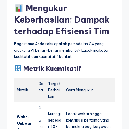
Mengukur
Keberhasilan: Dampak
terhadap Efisiensi Tim
Bagaimana Anda tahu apakah pemodelan C4 yang
didukung AI benar-benar membantu? Lacak indikator
kualitatif dan kuantitatif berikut:
Metrik Kuantitatif
Da
Target
Metrik
sa
Perbai
Cara Mengukur
r
kan
4
-
Kurangi
Lacak waktu hingga
Waktu
6
sebesa
kontribusi pertama yang
Onboar
mi
r 30-
bermakna bagi karyawan