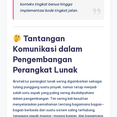
&
konteks tingkat benua hingga
implementasi kode tingkat jalan.
S
o
f
Tantangan
t
w
Komunikasi dalam
a
Pengembangan
r
Perangkat Lunak
e
I
Arsitektur perangkat lunak sering digambarkan sebagai
tulang punggung suatu proyek, namun tetap menjadi
n
salah satu aspek yang paling sering disalahpahami
d
dalam pengembangan. Tim sering kali kesulitan
menyelaraskan pemahaman tentang bagaimana bagian-
u
bagian berbeda dari suatu sistem saling terhubung,
s
tanggung jawab masing-masing bagian, dan bagaimana