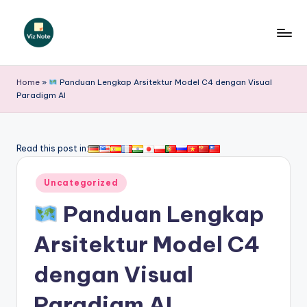
Skip
to
V
content
iz
Home
»
Panduan Lengkap Arsitektur Model C4 dengan Visual
Paradigm AI
N
o
t
Read this post in:
e
Posted
Uncategorized
I
in
Panduan Lengkap
n
d
Arsitektur Model C4
o
dengan Visual
n
Paradigm AI