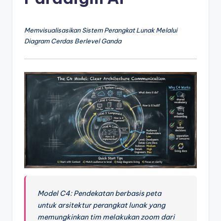
e
si
a
Memvisualisasikan Sistem Perangkat Lunak Melalui
Diagram Cerdas Berlevel Ganda
n
-
A
I
I
n
si
g
h
t
Model C4: Pendekatan berbasis peta
untuk arsitektur perangkat lunak yang
s
memungkinkan tim melakukan zoom dari