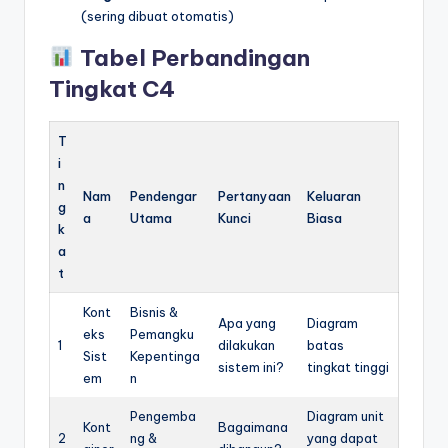
(sering dibuat otomatis)
Tabel Perbandingan
Tingkat C4
T
i
n
Nam
Pendengar
Pertanyaan
Keluaran
g
a
Utama
Kunci
Biasa
k
a
t
Kont
Bisnis &
Apa yang
Diagram
eks
Pemangku
1
dilakukan
batas
Sist
Kepentinga
sistem ini?
tingkat tinggi
em
n
Pengemba
Diagram unit
Kont
Bagaimana
2
ng &
yang dapat