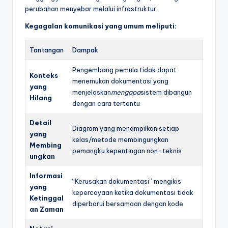
perubahan menyebar melalui infrastruktur.
t
Kegagalan komunikasi yang umum meliputi:
r
y
Tantangan
Dampak
U
Pengembang pemula tidak dapat
Konteks
p
menemukan dokumentasi yang
yang
menjelaskan
mengapa
sistem dibangun
d
Hilang
dengan cara tertentu
a
Detail
Diagram yang menampilkan setiap
t
yang
kelas/metode membingungkan
Membing
e
pemangku kepentingan non-teknis
ungkan
s
Informasi
“Kerusakan dokumentasi” mengikis
yang
kepercayaan ketika dokumentasi tidak
Ketinggal
diperbarui bersamaan dengan kode
an Zaman