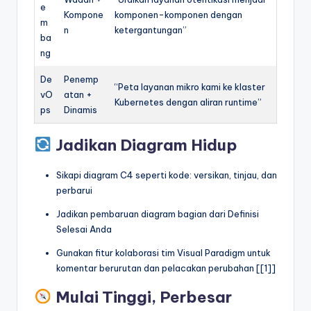
e
Kompone
komponen-komponen dengan
m
n
ketergantungan”
ba
ng
De
Penemp
“Peta layanan mikro kami ke klaster
vO
atan +
Kubernetes dengan aliran runtime”
ps
Dinamis
Jadikan Diagram Hidup
Sikapi diagram C4 seperti kode: versikan, tinjau, dan
perbarui
Jadikan pembaruan diagram bagian dari Definisi
Selesai Anda
Gunakan fitur kolaborasi tim Visual Paradigm untuk
komentar berurutan dan pelacakan perubahan [[1]]
Mulai Tinggi, Perbesar