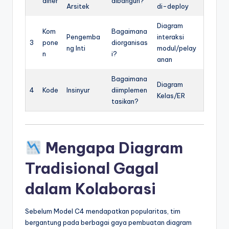
ainer
dibangun?
Arsitek
di-deploy
Diagram
Kom
Bagaimana
Pengemba
interaksi
3
pone
diorganisas
ng Inti
modul/pelay
n
i?
anan
Bagaimana
Diagram
4
Kode
Insinyur
diimplemen
Kelas/ER
tasikan?
Mengapa Diagram
Tradisional Gagal
dalam Kolaborasi
Sebelum Model C4 mendapatkan popularitas, tim
bergantung pada berbagai gaya pembuatan diagram