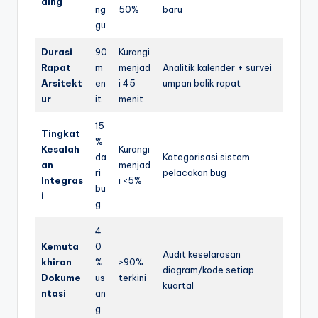
ding
ng
50%
baru
gu
Durasi
90
Kurangi
Rapat
m
menjad
Analitik kalender + survei
Arsitekt
en
i 45
umpan balik rapat
ur
it
menit
15
Tingkat
%
Kesalah
Kurangi
da
Kategorisasi sistem
an
menjad
ri
pelacakan bug
Integras
i <5%
bu
i
g
4
Kemuta
0
Audit keselarasan
khiran
%
>90%
diagram/kode setiap
Dokume
us
terkini
kuartal
ntasi
an
g