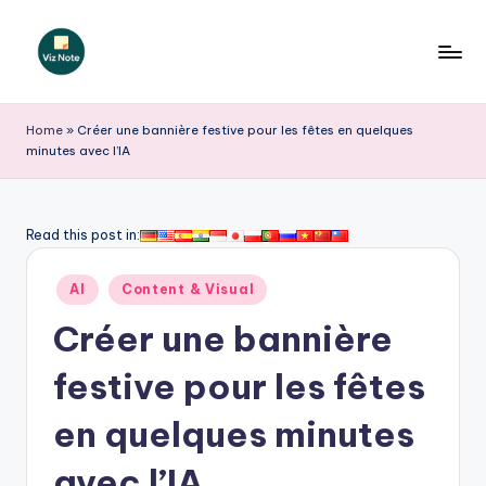
Skip
to
V
content
iz
Home
»
Créer une bannière festive pour les fêtes en quelques
minutes avec l’IA
N
o
t
Read this post in:
e
Posted
AI
Content & Visual
F
in
Créer une bannière
r
e
festive pour les fêtes
n
en quelques minutes
c
avec l’IA