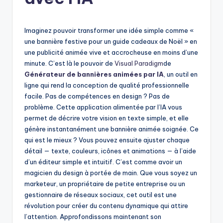
h
-
A
Imaginez pouvoir transformer une idée simple comme «
une bannière festive pour un guide cadeaux de Noël » en
I
une publicité animée vive et accrocheuse en moins d’une
I
minute. C’est là le pouvoir de
Visual Paradigm
de
Générateur de bannières animées par IA
, un outil en
n
ligne qui rend la conception de qualité professionnelle
si
facile. Pas de compétences en design ? Pas de
problème. Cette application alimentée par l’IA vous
g
permet de décrire votre vision en texte simple, et elle
h
génère instantanément une bannière animée soignée. Ce
qui est le mieux ? Vous pouvez ensuite ajuster chaque
t
détail — texte, couleurs, icônes et animations — à l’aide
s
d’un éditeur simple et intuitif. C’est comme avoir un
magicien du design à portée de main. Que vous soyez un
&
marketeur, un propriétaire de petite entreprise ou un
S
gestionnaire de réseaux sociaux, cet outil est une
révolution pour créer du contenu dynamique qui attire
o
l’attention. Approfondissons maintenant son