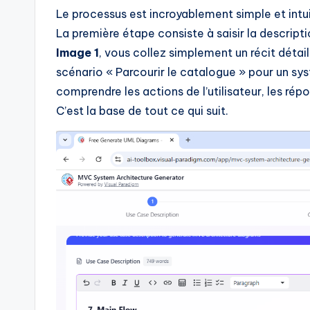
I
Le processus est incroyablement simple et intuiti
n
La première étape consiste à saisir la descript
Image 1
, vous collez simplement un récit détaill
d
scénario « Parcourir le catalogue » pour un sys
u
comprendre les actions de l’utilisateur, les r
C’est la base de tout ce qui suit.
s
tr
y
U
p
d
a