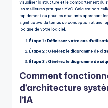
visualiser la structure et le comportement du
t
les meilleures pratiques MVC. Cela est particuli
rapidement ou pour les étudiants apprenant les
s
significative du temps de conception et une re
&
logique de votre logiciel.
S
Étape 1 : Définissez votre cas d’utilisat
o
Étape 2 : Générez le diagramme de clas
ft
Étape 3 : Générez le diagramme de sé
w
Comment fonctionne
a
d’architecture syst
r
l’IA
e