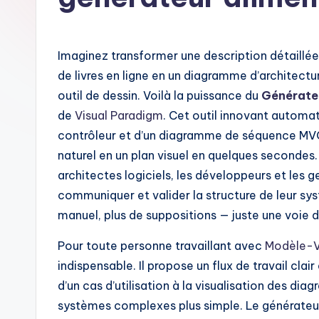
n
c
Imaginez transformer une description détaillée 
h
de livres en ligne en un diagramme d’architectu
outil de dessin. Voilà la puissance du
Générateu
-
de
Visual Paradigm
. Cet outil innovant automat
A
contrôleur et d’un diagramme de séquence MVC,
naturel en un plan visuel en quelques secondes. 
I
architectes logiciels, les développeurs et les 
I
communiquer et valider la structure de leur sy
manuel, plus de suppositions — juste une voie di
n
Pour toute personne travaillant avec
Modèle-V
si
indispensable. Il propose un flux de travail clai
g
d’un cas d’utilisation à la visualisation des di
systèmes complexes plus simple. Le générateur u
h