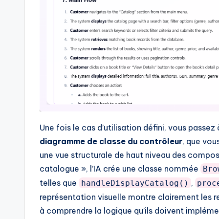
t
e
s
Une fois le cas d’utilisation défini, vous passe
diagramme de classe du contrôleur
, que vou
une vue structurale de haut niveau des composan
catalogue », l’IA crée une classe nommée
Bro
telles que
,
handleDisplayCatalog()
proc
représentation visuelle montre clairement les r
à comprendre la logique qu’ils doivent impléme