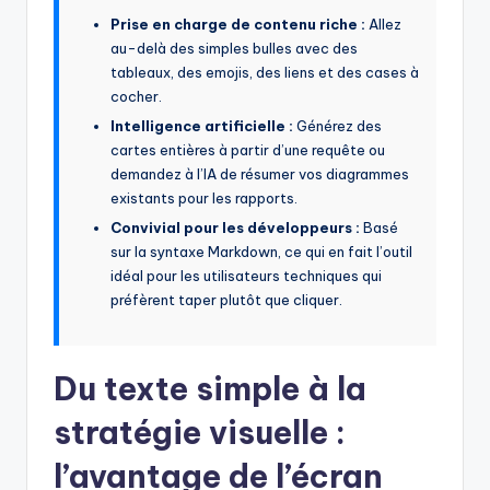
Prise en charge de contenu riche :
Allez
U
au-delà des simples bulles avec des
p
tableaux, des emojis, des liens et des cases à
cocher.
d
Intelligence artificielle :
Générez des
a
cartes entières à partir d’une requête ou
t
demandez à l’IA de résumer vos diagrammes
existants pour les rapports.
e
Convivial pour les développeurs :
Basé
s
sur la syntaxe Markdown, ce qui en fait l’outil
idéal pour les utilisateurs techniques qui
préfèrent taper plutôt que cliquer.
Du texte simple à la
stratégie visuelle :
l’avantage de l’écran