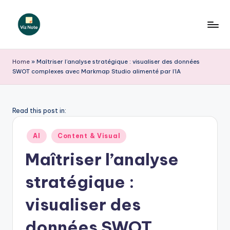
Skip
to
V
content
iz
Home
»
Maîtriser l’analyse stratégique : visualiser des données
SWOT complexes avec Markmap Studio alimenté par l’IA
N
o
t
Read this post in:
e
Posted
AI
Content & Visual
F
in
Maîtriser l’analyse
r
stratégique :
e
n
visualiser des
c
données SWOT