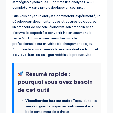
stratégies dynamiques — comme une analyse SWOT
f
complète — sans jamais déplacer un seul pixel.
t
Que vous soyez un analyste commercial expérimenté, un
w
développeur documentant des structures de code, ou
un créateur de contenu élaborant son prochain chef-
a
d’œuvre, la capacité à convertir instantanément le
r
texte Markdown en une hiérarchie visuelle
professionnelle est un véritable changement de jeu.
e
Approfondissons ensemble la manière dont ce
logiciel
I
de visualisation en ligne
redéfinit la productivité.
n
d
Résumé rapide :
u
pourquoi vous avez besoin
s
de cet outil
t
Visualisation instantanée :
Tapez du texte
r
simple à gauche, voyez instantanément une
y
belle carte mentale à droite.