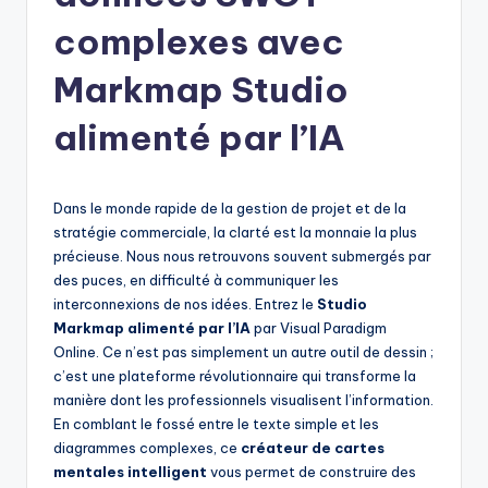
h
complexes avec
-
A
Markmap Studio
I
alimenté par l’IA
I
n
Dans le monde rapide de la gestion de projet et de la
si
stratégie commerciale, la clarté est la monnaie la plus
g
précieuse. Nous nous retrouvons souvent submergés par
des puces, en difficulté à communiquer les
h
interconnexions de nos idées. Entrez le
Studio
t
Markmap alimenté par l’IA
par Visual Paradigm
Online. Ce n’est pas simplement un autre outil de dessin ;
s
c’est une plateforme révolutionnaire qui transforme la
&
manière dont les professionnels visualisent l’information.
En comblant le fossé entre le texte simple et les
S
diagrammes complexes, ce
créateur de cartes
o
mentales intelligent
vous permet de construire des