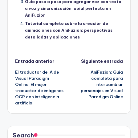
Guía paso a paso para agregar voz con texto
a voz y sincronización labial perfecta en
AniFuzion
Tutorial completo sobre la creación de
animaciones con AniFuzion: perspectivas
detalladas y aplicaciones
Navegación
Entrada anterior
Siguiente entrada
El traductor de IA de
AniFuzion: Guía
de
Visual Paradigm
completa para
Online: El mejor
intercambiar
entradas
traductor de imágenes
personajes en Visual
OCR con inteligencia
Paradigm Online
artificial
Search