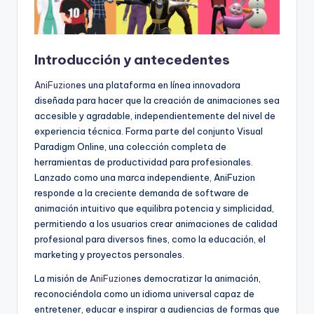
f
t
w
Introducción y antecedentes
a
AniFuzion
es una plataforma en línea innovadora
r
diseñada para hacer que la creación de animaciones sea
accesible y agradable, independientemente del nivel de
e
experiencia técnica. Forma parte del conjunto Visual
I
Paradigm Online, una colección completa de
herramientas de productividad para profesionales.
n
Lanzado como una marca independiente, AniFuzion
d
responde a la creciente demanda de software de
animación intuitivo que equilibra potencia y simplicidad,
u
permitiendo a los usuarios crear animaciones de calidad
s
profesional para diversos fines, como la educación, el
marketing y proyectos personales.
t
La misión de
AniFuzion
es democratizar la animación,
r
reconociéndola como un idioma universal capaz de
y
entretener, educar e inspirar a audiencias de formas que