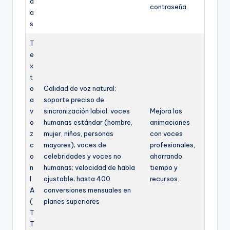
d
contraseña.
a
s
T
e
x
t
o
Calidad de voz natural;
a
soporte preciso de
v
sincronización labial; voces
Mejora las
o
humanas estándar (hombre,
animaciones
z
mujer, niños, personas
con voces
c
mayores); voces de
profesionales,
o
celebridades y voces no
ahorrando
n
humanas; velocidad de habla
tiempo y
I
ajustable; hasta 400
recursos.
A
conversiones mensuales en
(
planes superiores
T
T