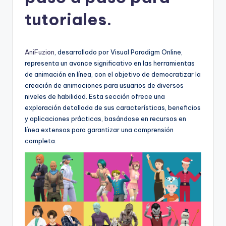
h
tutoriales.
-
A
I
AniFuzion
, desarrollado por Visual Paradigm Online,
representa un avance significativo en las herramientas
I
de animación en línea, con el objetivo de democratizar la
n
creación de animaciones para usuarios de diversos
niveles de habilidad. Esta sección ofrece una
si
exploración detallada de sus características, beneficios
g
y aplicaciones prácticas, basándose en recursos en
línea extensos para garantizar una comprensión
h
completa.
t
s
&
S
o