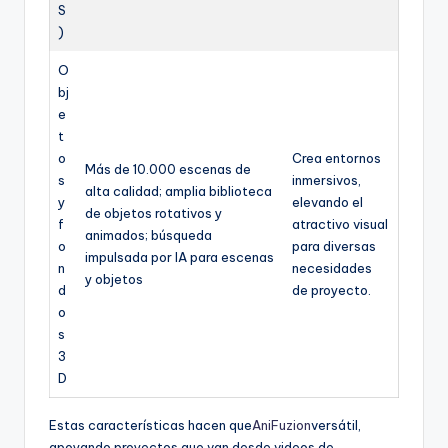
S
)
O
bj
e
t
o
Crea entornos
Más de 10.000 escenas de
s
inmersivos,
alta calidad; amplia biblioteca
y
elevando el
de objetos rotativos y
f
atractivo visual
animados; búsqueda
o
para diversas
impulsada por IA para escenas
n
necesidades
y objetos
d
de proyecto.
o
s
3
D
Estas características hacen que
AniFuzion
versátil,
apoyando proyectos que van desde videos de