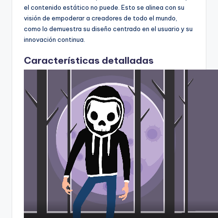
el contenido estático no puede. Esto se alinea con su
U
visión de empoderar a creadores de todo el mundo,
p
como lo demuestra su diseño centrado en el usuario y su
innovación continua.
d
Características detalladas
a
t
e
s