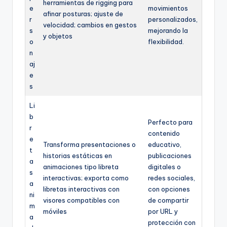
herramientas de rigging para
e
movimientos
afinar posturas; ajuste de
r
personalizados,
velocidad; cambios en gestos
s
mejorando la
y objetos
o
flexibilidad.
n
aj
e
s
Li
b
Perfecto para
r
contenido
e
Transforma presentaciones o
educativo,
t
historias estáticas en
publicaciones
a
animaciones tipo libreta
digitales o
s
interactivas; exporta como
redes sociales,
a
libretas interactivas con
con opciones
ni
visores compatibles con
de compartir
m
móviles
por URL y
a
protección con