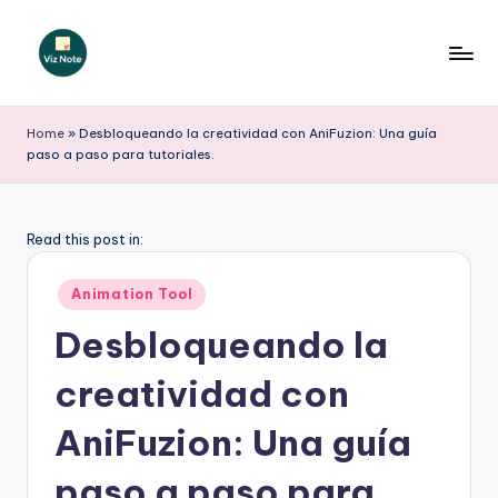
Saltar
al
V
contenido
iz
Home
»
Desbloqueando la creatividad con AniFuzion: Una guía
paso a paso para tutoriales.
N
o
t
Read this post in:
e
Publicado
Animation Tool
S
en
Desbloqueando la
p
creatividad con
a
ni
AniFuzion: Una guía
s
paso a paso para