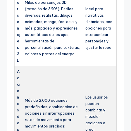
e
Miles de personajes 3D
r
(rotación de 360°); Estilos
Ideal para
s
diversos: realistas, dibujos
narrativas
o
animados, manga, fantasía, y
dinámicas, con
n
más; parpadeo y expresiones
opciones para
aj
automáticas de los ojos;
intercambiar
e
herramientas de
personajes y
s
personalización para texturas,
ajustar la ropa.
3
colores y partes del cuerpo
D
A
c
ci
o
n
Los usuarios
Más de 2.000 acciones
e
pueden
predefinidas; combinación de
s
combinar y
acciones sin interrupciones;
d
mezclar
rutas de movimiento para
e
acciones o
movimientos precisos;
p
crear