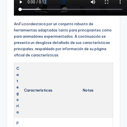
AniFuzion
destaca por un conjunto robusto de
herramientas adaptadas tanto para principiantes como
para animadores experimentados. A continuación se
presenta un desglose detallado de sus características
principales, respaldado por información de su página
oficial de características:
C
a
t
e
Características
Notas
g
o
rí
a
P