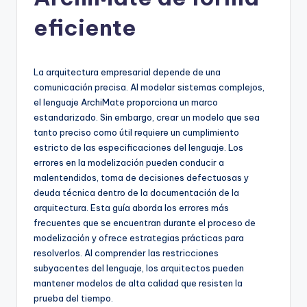
h
-
eficiente
A
I
La arquitectura empresarial depende de una
I
comunicación precisa. Al modelar sistemas complejos,
el lenguaje ArchiMate proporciona un marco
n
estandarizado. Sin embargo, crear un modelo que sea
si
tanto preciso como útil requiere un cumplimiento
estricto de las especificaciones del lenguaje. Los
g
errores en la modelización pueden conducir a
h
malentendidos, toma de decisiones defectuosas y
deuda técnica dentro de la documentación de la
t
arquitectura. Esta guía aborda los errores más
s
frecuentes que se encuentran durante el proceso de
modelización y ofrece estrategias prácticas para
&
resolverlos. Al comprender las restricciones
S
subyacentes del lenguaje, los arquitectos pueden
mantener modelos de alta calidad que resisten la
o
prueba del tiempo.