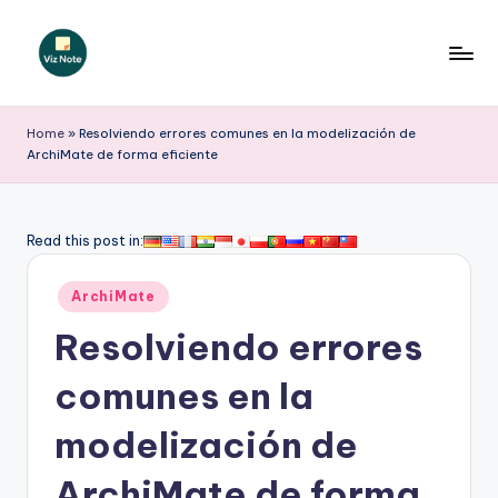
Saltar
al
V
contenido
iz
Home
»
Resolviendo errores comunes en la modelización de
ArchiMate de forma eficiente
N
o
t
Read this post in:
e
Publicado
ArchiMate
S
en
Resolviendo errores
p
a
comunes en la
ni
modelización de
s
ArchiMate de forma