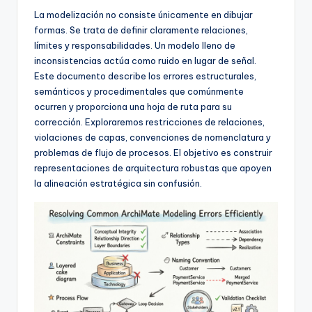
f
La modelización no consiste únicamente en dibujar
t
formas. Se trata de definir claramente relaciones,
límites y responsabilidades. Un modelo lleno de
w
inconsistencias actúa como ruido en lugar de señal.
a
Este documento describe los errores estructurales,
semánticos y procedimentales que comúnmente
r
ocurren y proporciona una hoja de ruta para su
e
corrección. Exploraremos restricciones de relaciones,
violaciones de capas, convenciones de nomenclatura y
I
problemas de flujo de procesos. El objetivo es construir
n
representaciones de arquitectura robustas que apoyen
la alineación estratégica sin confusión.
d
u
s
t
r
y