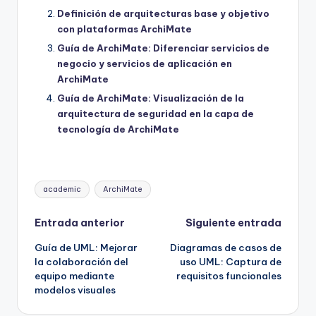
Definición de arquitecturas base y objetivo
con plataformas ArchiMate
Guía de ArchiMate: Diferenciar servicios de
negocio y servicios de aplicación en
ArchiMate
Guía de ArchiMate: Visualización de la
arquitectura de seguridad en la capa de
tecnología de ArchiMate
Etiquetas:
academic
ArchiMate
Navegación
Entrada anterior
Siguiente entrada
Guía de UML: Mejorar
Diagramas de casos de
de
la colaboración del
uso UML: Captura de
equipo mediante
requisitos funcionales
entradas
modelos visuales