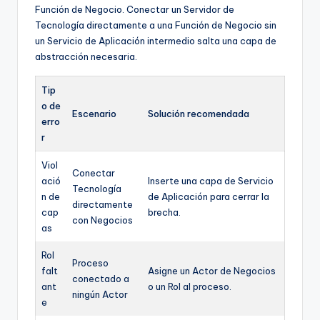
Función de Negocio. Conectar un Servidor de
Tecnología directamente a una Función de Negocio sin
un Servicio de Aplicación intermedio salta una capa de
abstracción necesaria.
Tip
o de
Escenario
Solución recomendada
erro
r
Viol
Conectar
ació
Inserte una capa de Servicio
Tecnología
n de
de Aplicación para cerrar la
directamente
cap
brecha.
con Negocios
as
Rol
Proceso
falt
Asigne un Actor de Negocios
conectado a
ant
o un Rol al proceso.
ningún Actor
e