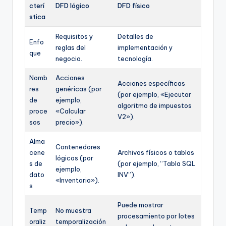
cterí
DFD lógico
DFD físico
stica
Requisitos y
Detalles de
Enfo
reglas del
implementación y
que
negocio.
tecnología.
Nomb
Acciones
Acciones específicas
res
genéricas (por
(por ejemplo, «Ejecutar
de
ejemplo,
algoritmo de impuestos
proce
«Calcular
V2»).
sos
precio»).
Alma
Contenedores
cene
Archivos físicos o tablas
lógicos (por
s de
(por ejemplo, “Tabla SQL
ejemplo,
dato
INV”).
«Inventario»).
s
Puede mostrar
Temp
No muestra
procesamiento por lotes
oraliz
temporalización