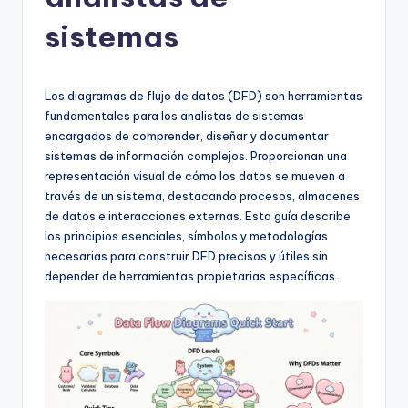
h
-
sistemas
A
I
Los diagramas de flujo de datos (DFD) son herramientas
I
fundamentales para los analistas de sistemas
encargados de comprender, diseñar y documentar
n
sistemas de información complejos. Proporcionan una
si
representación visual de cómo los datos se mueven a
través de un sistema, destacando procesos, almacenes
g
de datos e interacciones externas. Esta guía describe
h
los principios esenciales, símbolos y metodologías
necesarias para construir DFD precisos y útiles sin
t
depender de herramientas propietarias específicas.
s
&
S
o