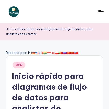
Saltar
al
V
contenido
iz
Home
»
Inicio rápido para diagramas de flujo de datos para
analistas de sistemas
N
o
t
Read this post in:
e
Publicado
DFD
S
en
Inicio rápido para
p
a
diagramas de flujo
ni
de datos para
s
analistas de