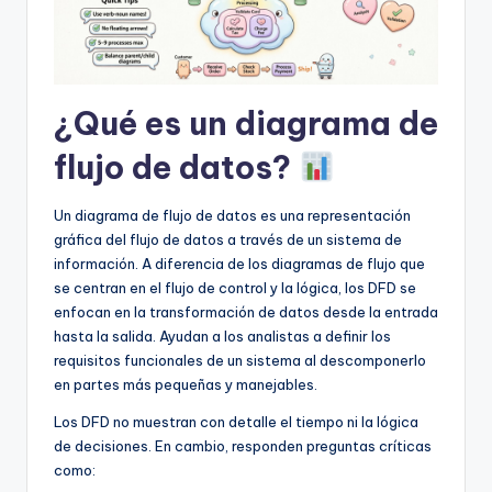
f
t
w
¿Qué es un diagrama de
a
r
flujo de datos?
e
Un diagrama de flujo de datos es una representación
I
gráfica del flujo de datos a través de un sistema de
n
información. A diferencia de los diagramas de flujo que
se centran en el flujo de control y la lógica, los DFD se
d
enfocan en la transformación de datos desde la entrada
u
hasta la salida. Ayudan a los analistas a definir los
requisitos funcionales de un sistema al descomponerlo
s
en partes más pequeñas y manejables.
t
Los DFD no muestran con detalle el tiempo ni la lógica
r
de decisiones. En cambio, responden preguntas críticas
como:
y