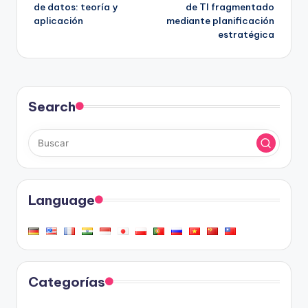
de datos: teoría y
de TI fragmentado
entradas
aplicación
mediante planificación
estratégica
Search
Language
Categorías