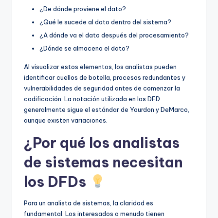
¿De dónde proviene el dato?
U
¿Qué le sucede al dato dentro del sistema?
p
¿A dónde va el dato después del procesamiento?
d
¿Dónde se almacena el dato?
a
Al visualizar estos elementos, los analistas pueden
t
identificar cuellos de botella, procesos redundantes y
vulnerabilidades de seguridad antes de comenzar la
e
codificación. La notación utilizada en los DFD
s
generalmente sigue el estándar de Yourdon y DeMarco,
aunque existen variaciones.
¿Por qué los analistas
de sistemas necesitan
los DFDs
Para un analista de sistemas, la claridad es
fundamental. Los interesados a menudo tienen