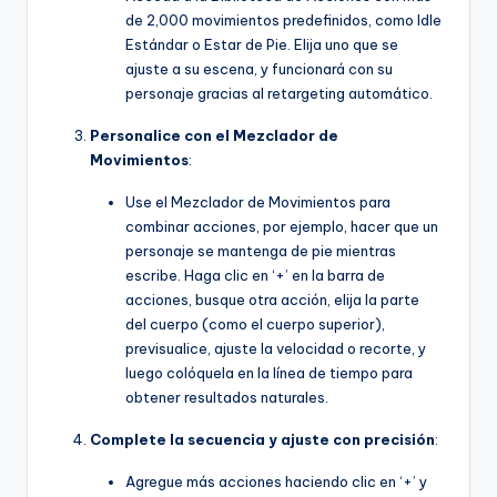
de 2,000 movimientos predefinidos, como Idle
U
Estándar o Estar de Pie. Elija uno que se
p
ajuste a su escena, y funcionará con su
personaje gracias al retargeting automático.
d
a
Personalice con el Mezclador de
Movimientos
:
t
Use el Mezclador de Movimientos para
e
combinar acciones, por ejemplo, hacer que un
s
personaje se mantenga de pie mientras
escribe. Haga clic en ‘+’ en la barra de
acciones, busque otra acción, elija la parte
del cuerpo (como el cuerpo superior),
previsualice, ajuste la velocidad o recorte, y
luego colóquela en la línea de tiempo para
obtener resultados naturales.
Complete la secuencia y ajuste con precisión
:
Agregue más acciones haciendo clic en ‘+’ y