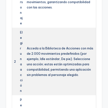
rs
movimientos, garantizando compatibilidad
o
con las acciones.
n
aj
e
El
e
gi
r
Acceda a la Biblioteca de Acciones con más
u
de 2.000 movimientos predefinidos (por
n
ejemplo, Idle estándar, De pie). Seleccione
2
a
una acción; estas están optimizadas para
a
compatibilidad, permitiendo una aplicación
c
sin problemas al personaje elegido.
ci
ó
n
P
e