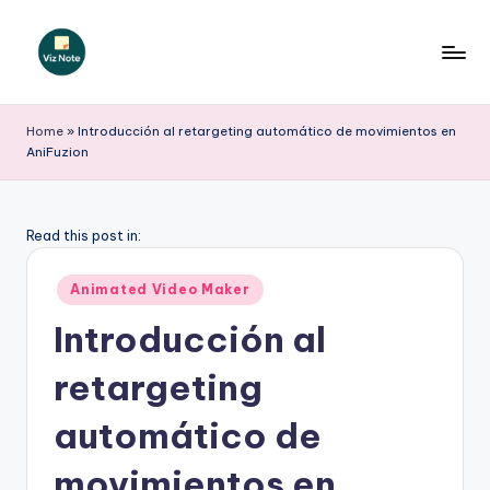
Saltar
al
V
contenido
iz
Home
»
Introducción al retargeting automático de movimientos en
AniFuzion
N
o
t
Read this post in:
e
Publicado
Animated Video Maker
S
en
Introducción al
p
retargeting
a
ni
automático de
s
movimientos en