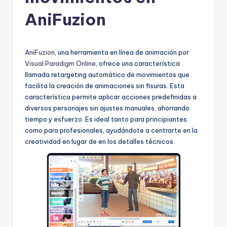
h
AniFuzion
-
A
I
AniFuzion
, una herramienta en línea de animación por
Visual Paradigm Online
, ofrece una característica
I
llamada retargeting automático de movimientos que
n
facilita la creación de animaciones sin fisuras. Esta
característica permite aplicar acciones predefinidas a
si
diversos personajes sin ajustes manuales, ahorrando
g
tiempo y esfuerzo. Es ideal tanto para principiantes
como para profesionales, ayudándote a centrarte en la
h
creatividad en lugar de en los detalles técnicos.
t
s
&
S
o