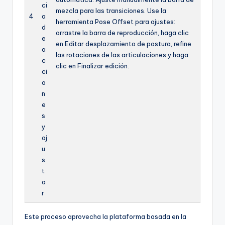
ci
mezcla para las transiciones. Use la
4
a
herramienta Pose Offset para ajustes:
d
arrastre la barra de reproducción, haga clic
e
en Editar desplazamiento de postura, refine
a
las rotaciones de las articulaciones y haga
c
clic en Finalizar edición.
ci
o
n
e
s
y
aj
u
s
t
a
r
Este proceso aprovecha la plataforma basada en la