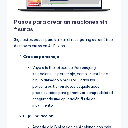
f
t
Pasos para crear animaciones sin
w
fisuras
a
Siga estos pasos para utilizar el retargeting automático
r
de movimientos en AniFuzion:
e
Cree un personaje
:
I
Vaya a la Biblioteca de Personajes y
n
seleccione un personaje, como un estilo de
d
dibujo animado o realista. Todos los
personajes tienen datos esqueléticos
u
precalculados para garantizar compatibilidad,
s
asegurando una aplicación fluida del
movimiento.
t
r
Elija una acción
:
y
Acceda a la Biblioteca de Acciones con más