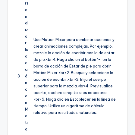
rs
o
n
al
iz
a
Use Motion Mixer para combinar acciones y
r
crear animaciones complejas. Por ejemplo,
la
mezcle la acción de escribir con la de estar
a
de pie:<br>1. Haga clic en el botón ‘+’ en la
c
barra de acción de Estar de pie para abrir
ci
Motion Mixer.<br>2. Busque y seleccione la
3
ó
acción de escribir.<br>3. Elija el cuerpo
n
superior para la mezcla.<br>4. Previsualice,
c
acorte, acelere o repita si es necesario.
o
<br>5. Haga clic en Establecer en la línea de
n
tiempo. Utiliza un algoritmo de cálculo
M
relativo para resultados naturales.
o
ti
o