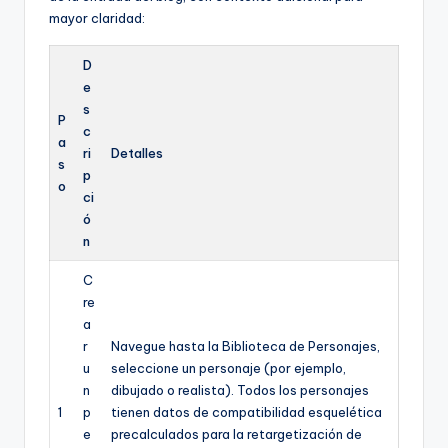
mayor claridad:
D
e
s
P
c
a
ri
Detalles
s
p
o
ci
ó
n
C
re
a
r
Navegue hasta la Biblioteca de Personajes,
u
seleccione un personaje (por ejemplo,
n
dibujado o realista). Todos los personajes
1
p
tienen datos de compatibilidad esquelética
e
precalculados para la retargetización de