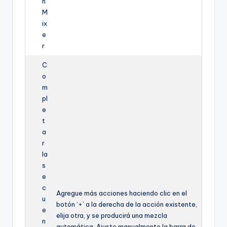
n
M
ix
e
r
C
o
m
pl
e
t
a
r
la
s
e
c
Agregue más acciones haciendo clic en el
u
botón ‘+’ a la derecha de la acción existente,
e
elija otra, y se producirá una mezcla
n
automática. Ajuste manualmente la barra de