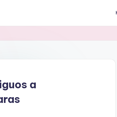
iguos a
aras