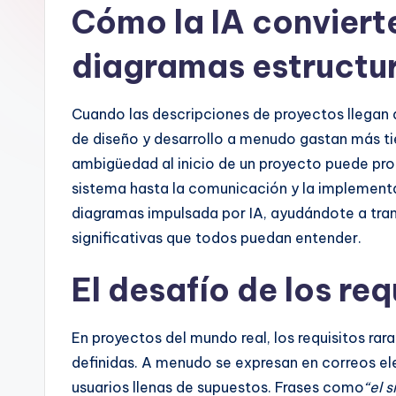
Cómo la IA conviert
n
is
diagramas estructu
h
Cuando las descripciones de proyectos llegan 
-
de diseño y desarrollo a menudo gastan más t
A
ambigüedad al inicio de un proyecto puede pro
sistema hasta la comunicación y la implementa
I
diagramas impulsada por IA, ayudándote a tran
I
significativas que todos puedan entender.
n
El desafío de los re
si
En proyectos del mundo real, los requisitos ra
g
definidas. A menudo se expresan en correos ele
h
usuarios llenas de supuestos. Frases como
“el 