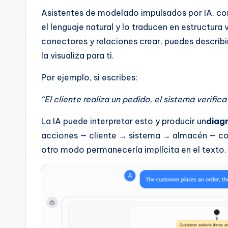
I
Asistentes de modelado impulsados por IA, co
n
el lenguaje natural y lo traducen en estructura
conectores y relaciones crear, puedes describi
d
la visualiza para ti.
u
Por ejemplo, si escribes:
s
“El cliente realiza un pedido, el sistema verific
tr
La IA puede interpretar esto y producir un
diag
y
acciones — cliente → sistema → almacén — con
otro modo permanecería implícita en el texto.
U
p
d
a