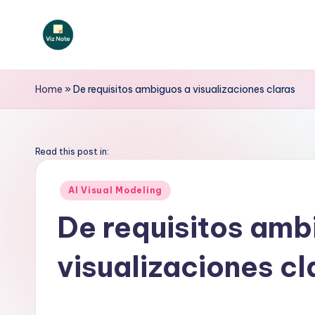
Saltar
al
V
contenido
iz
Home
»
De requisitos ambiguos a visualizaciones claras
N
o
Read this post in:
t
Publicado
AI Visual Modeling
en
e
De requisitos amb
S
visualizaciones cl
p
a