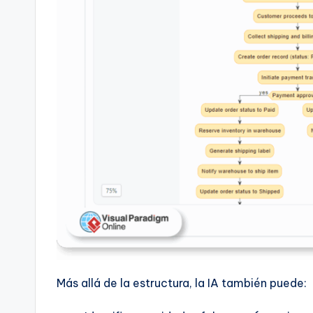
t
e
s
Más allá de la estructura, la IA también puede: