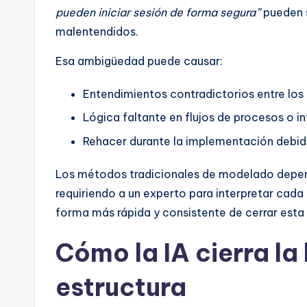
pueden iniciar sesión de forma segura”
pueden s
t
malentendidos.
s
Esa ambigüedad puede causar:
&
Entendimientos contradictorios entre los
S
Lógica faltante en flujos de procesos o i
o
Rehacer durante la implementación debid
ft
Los métodos tradicionales de modelado depen
w
requiriendo a un experto para interpretar cada 
forma más rápida y consistente de cerrar esta
a
Cómo la IA cierra la
r
estructura
e