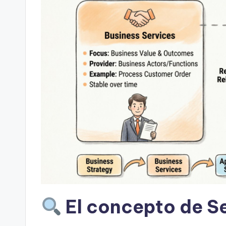
t
s
&
S
o
ft
w
a
r
El concepto de Se
e