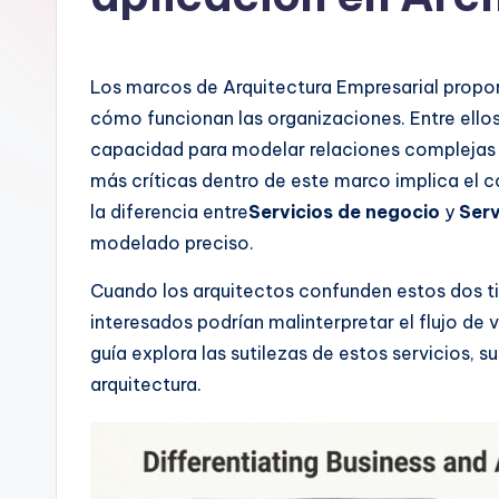
n
is
Los marcos de Arquitectura Empresarial propo
h
cómo funcionan las organizaciones. Entre ellos
capacidad para modelar relaciones complejas a
-
más críticas dentro de este marco implica el
A
la diferencia entre
Servicios de negocio
y
Serv
modelado preciso.
I
Cuando los arquitectos confunden estos dos tip
I
interesados podrían malinterpretar el flujo de 
n
guía explora las sutilezas de estos servicios, s
arquitectura.
si
g
h