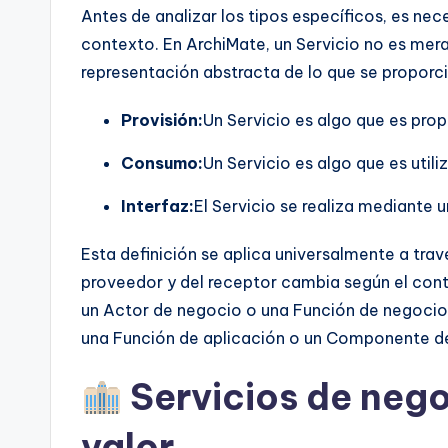
I
Antes de analizar los tipos específicos, es nec
n
contexto. En ArchiMate, un Servicio no es mer
representación abstracta de lo que se proporci
d
Provisión:
Un Servicio es algo que es pro
u
Consumo:
Un Servicio es algo que es util
s
Interfaz:
El Servicio se realiza mediante u
tr
y
Esta definición se aplica universalmente a trav
proveedor y del receptor cambia según el con
U
un Actor de negocio o una Función de negocio.
p
una Función de aplicación o un Componente de
d
Servicios de nego
a
valor