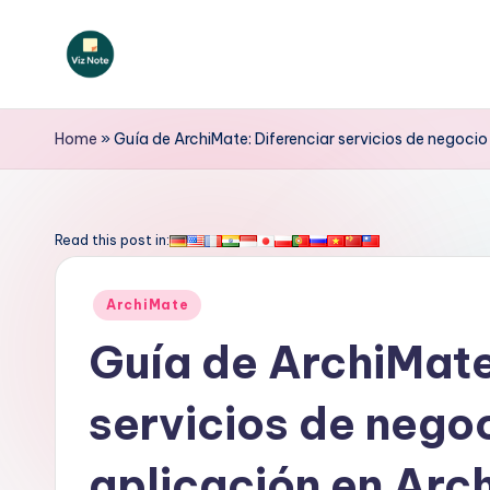
Saltar
al
V
contenido
iz
Home
»
Guía de ArchiMate: Diferenciar servicios de negocio
N
o
Read this post in:
t
Publicado
ArchiMate
e
en
Guía de ArchiMate
S
servicios de negoc
p
a
aplicación en Arc