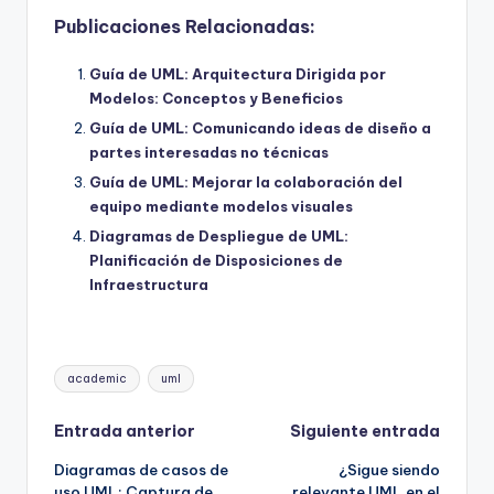
Publicaciones Relacionadas:
Guía de UML: Arquitectura Dirigida por
Modelos: Conceptos y Beneficios
Guía de UML: Comunicando ideas de diseño a
partes interesadas no técnicas
Guía de UML: Mejorar la colaboración del
equipo mediante modelos visuales
Diagramas de Despliegue de UML:
Planificación de Disposiciones de
Infraestructura
Etiquetas:
academic
uml
Navegación
Entrada anterior
Siguiente entrada
Diagramas de casos de
¿Sigue siendo
de
uso UML: Captura de
relevante UML en el