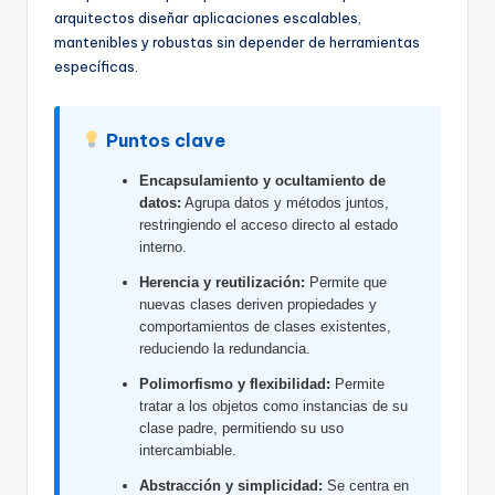
f
arquitectos diseñar aplicaciones escalables,
mantenibles y robustas sin depender de herramientas
t
específicas.
w
a
Puntos clave
r
Encapsulamiento y ocultamiento de
e
datos:
Agrupa datos y métodos juntos,
restringiendo el acceso directo al estado
I
interno.
n
Herencia y reutilización:
Permite que
d
nuevas clases deriven propiedades y
comportamientos de clases existentes,
u
reduciendo la redundancia.
s
Polimorfismo y flexibilidad:
Permite
tratar a los objetos como instancias de su
t
clase padre, permitiendo su uso
r
intercambiable.
y
Abstracción y simplicidad:
Se centra en