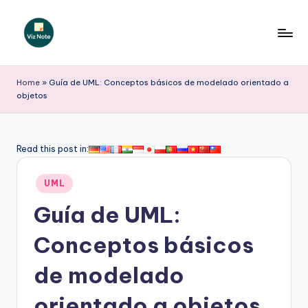
Saltar
al
V
contenido
iz
Home
»
Guía de UML: Conceptos básicos de modelado orientado a
objetos
N
o
t
Read this post in:
e
Publicado
UML
S
en
Guía de UML:
p
a
Conceptos básicos
ni
de modelado
s
orientado a objetos