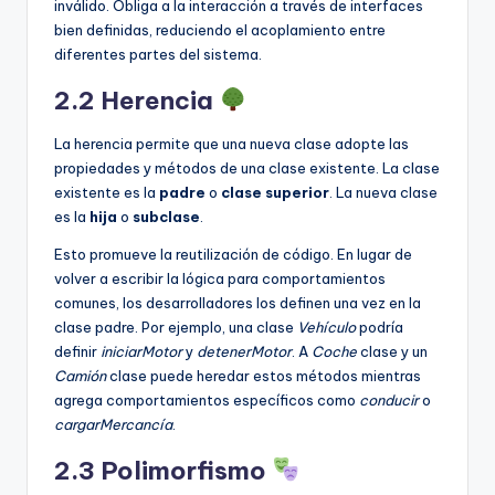
inválido. Obliga a la interacción a través de interfaces
bien definidas, reduciendo el acoplamiento entre
diferentes partes del sistema.
2.2 Herencia
La herencia permite que una nueva clase adopte las
propiedades y métodos de una clase existente. La clase
existente es la
padre
o
clase superior
. La nueva clase
es la
hija
o
subclase
.
Esto promueve la reutilización de código. En lugar de
volver a escribir la lógica para comportamientos
comunes, los desarrolladores los definen una vez en la
clase padre. Por ejemplo, una clase
Vehículo
podría
definir
iniciarMotor
y
detenerMotor
. A
Coche
clase y un
Camión
clase puede heredar estos métodos mientras
agrega comportamientos específicos como
conducir
o
cargarMercancía
.
2.3 Polimorfismo