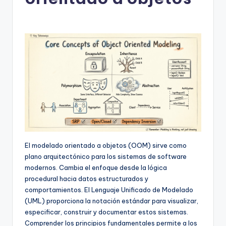
h
-
A
I
I
n
si
g
h
El modelado orientado a objetos (OOM) sirve como
t
plano arquitectónico para los sistemas de software
s
modernos. Cambia el enfoque desde la lógica
procedural hacia datos estructurados y
&
comportamientos. El Lenguaje Unificado de Modelado
S
(UML) proporciona la notación estándar para visualizar,
especificar, construir y documentar estos sistemas.
o
Comprender los principios fundamentales permite a los