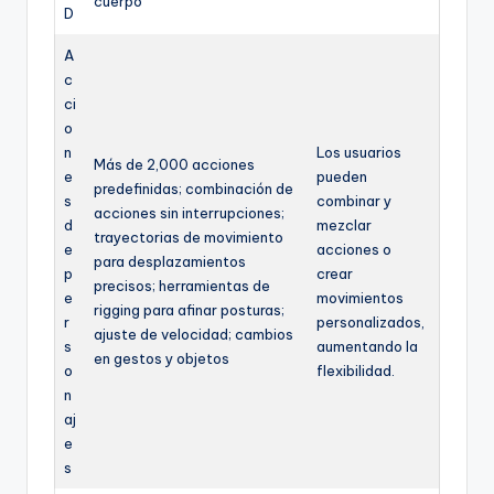
cuerpo
D
A
c
ci
o
n
Los usuarios
Más de 2,000 acciones
e
pueden
predefinidas; combinación de
s
combinar y
acciones sin interrupciones;
d
mezclar
trayectorias de movimiento
e
acciones o
para desplazamientos
p
crear
precisos; herramientas de
e
movimientos
rigging para afinar posturas;
r
personalizados,
ajuste de velocidad; cambios
s
aumentando la
en gestos y objetos
o
flexibilidad.
n
aj
e
s