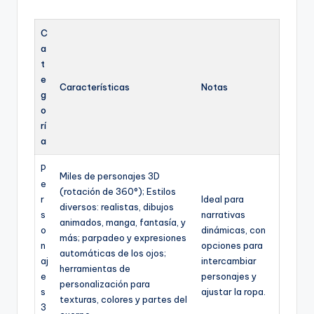
C
a
t
e
Características
Notas
g
o
rí
a
P
Miles de personajes 3D
e
(rotación de 360°); Estilos
r
Ideal para
diversos: realistas, dibujos
s
narrativas
animados, manga, fantasía, y
o
dinámicas, con
más; parpadeo y expresiones
n
opciones para
automáticas de los ojos;
aj
intercambiar
herramientas de
e
personajes y
personalización para
s
ajustar la ropa.
texturas, colores y partes del
3