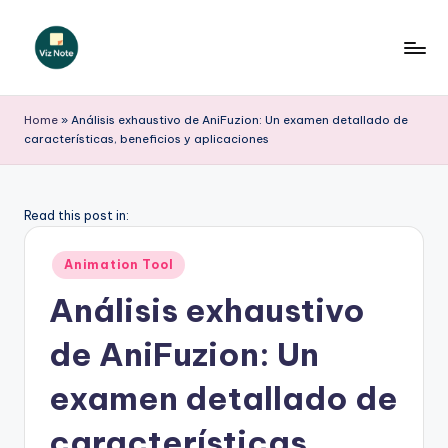
Saltar
al
V
contenido
iz
Home
»
Análisis exhaustivo de AniFuzion: Un examen detallado de
características, beneficios y aplicaciones
N
o
t
Read this post in:
e
Publicado
Animation Tool
S
en
Análisis exhaustivo
p
de AniFuzion: Un
a
ni
examen detallado de
s
características,