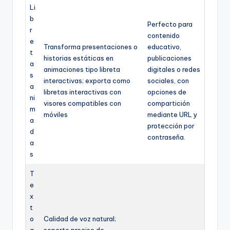
Li
b
Perfecto para
r
contenido
e
Transforma presentaciones o
educativo,
t
historias estáticas en
publicaciones
a
animaciones tipo libreta
digitales o redes
s
interactivas; exporta como
sociales, con
a
libretas interactivas con
opciones de
ni
visores compatibles con
compartición
m
móviles
mediante URL y
a
protección por
d
contraseña.
a
s
T
e
x
t
o
Calidad de voz natural;