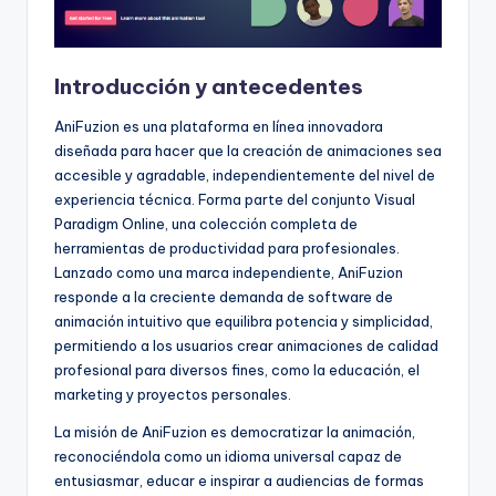
f
t
Introducción y antecedentes
w
a
AniFuzion es una plataforma en línea innovadora
diseñada para hacer que la creación de animaciones sea
r
accesible y agradable, independientemente del nivel de
e
experiencia técnica. Forma parte del conjunto Visual
Paradigm Online, una colección completa de
I
herramientas de productividad para profesionales.
n
Lanzado como una marca independiente, AniFuzion
responde a la creciente demanda de software de
d
animación intuitivo que equilibra potencia y simplicidad,
u
permitiendo a los usuarios crear animaciones de calidad
profesional para diversos fines, como la educación, el
s
marketing y proyectos personales.
t
La misión de AniFuzion es democratizar la animación,
r
reconociéndola como un idioma universal capaz de
entusiasmar, educar e inspirar a audiencias de formas
y