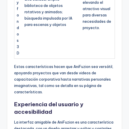
y
elevando el
biblioteca de objetos
f
atractivo visual
rotativos y animados;
o
para diversas
búsqueda impulsada por IA
n
necesidades de
para escenas y objetos
d
proyecto.
o
s
3
D
Estas características hacen que AniFuzion sea versátil,
apoyando proyectos que van desde videos de
capacitación corporativa hasta narrativas personales
imaginativas, tal como se detalla en su página de
características.
Experiencia del usuario y
accesibilidad
La interfaz amigable de AniFuzion es una característica
destacada, con un diseño arrastrar y soltar y controles