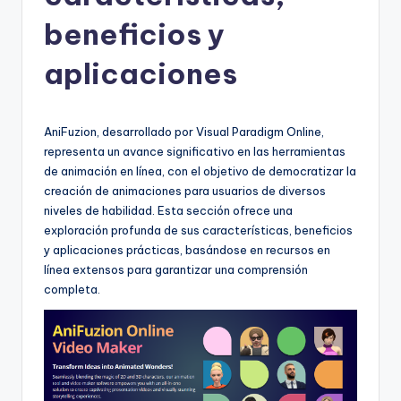
h
beneficios y
-
A
aplicaciones
I
I
AniFuzion, desarrollado por Visual Paradigm Online,
n
representa un avance significativo en las herramientas
de animación en línea, con el objetivo de democratizar la
si
creación de animaciones para usuarios de diversos
g
niveles de habilidad. Esta sección ofrece una
exploración profunda de sus características, beneficios
h
y aplicaciones prácticas, basándose en recursos en
t
línea extensos para garantizar una comprensión
completa.
s
&
S
o