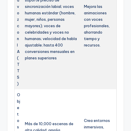
a
soporte preciso de
v
sincronización labial; voces
Mejora las
o
humanas estándar (hombre,
animaciones
z
mujer, niños, personas
con voces
c
mayores); voces de
profesionales,
o
celebridades y voces no
ahorrando
n
humanas; velocidad de habla
tiempo y
I
ajustable; hasta 400
recursos.
A
conversiones mensuales en
(
planes superiores
T
T
S
)
O
bj
e
t
o
Crea entornos
Más de 10,000 escenas de
s
inmersivos,
alta calidad; amplia