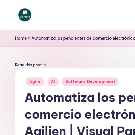
Saltar
al
V
contenido
iz
Home
»
Automatiza los pendientes de comercio electrónico 
N
o
Read this post in:
t
Publicado
Agile
AI
Software Development
en
e
Automatiza los pe
S
comercio electrón
p
a
Agilien | Visual P