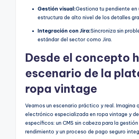
I
Gestión visual:
Gestiona tu pendiente en 
n
estructura de alto nivel de los detalles gr
d
Integración con Jira:
Sincroniza sin prob
u
estándar del sector como Jira.
s
Desde el concepto ha
tr
escenario de la pla
y
ropa vintage
U
p
Veamos un escenario práctico y real. Imagina
electrónico especializada en ropa vintage y d
d
específicos: un CMS sin cabeza para la gestión 
a
rendimiento y un proceso de pago seguro integ