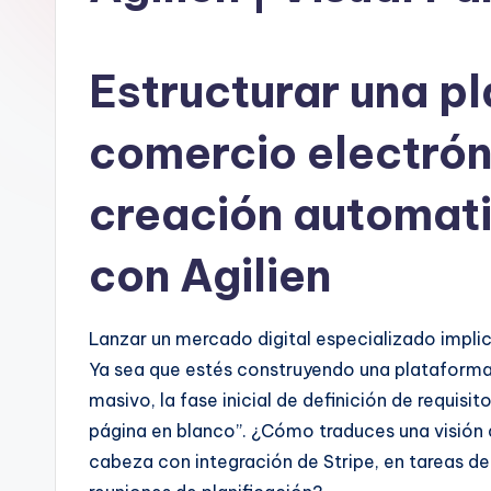
n
is
Estructurar una p
h
comercio electrón
-
creación automat
A
I
con Agilien
I
n
Lanzar un mercado digital especializado impl
Ya sea que estés construyendo una plataforma
si
masivo, la fase inicial de definición de requisi
g
página en blanco”. ¿Cómo traduces una visión 
cabeza con integración de Stripe, en tareas de
h