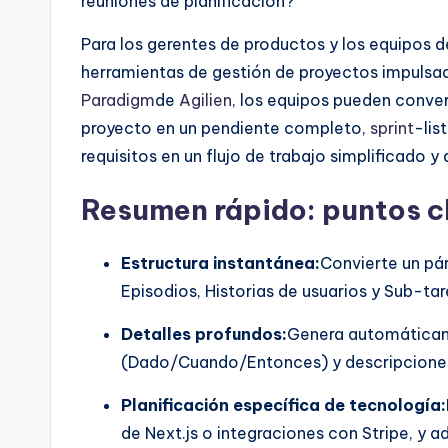
reuniones de planificación?
t
Para los gerentes de productos y los equipos d
s
herramientas de gestión de proyectos impulsadas 
Paradigm
de
Agilien
, los equipos pueden conve
&
proyecto en un pendiente completo,
sprint
-lis
S
requisitos en un flujo de trabajo simplificado 
o
Resumen rápido: puntos c
ft
Estructura instantánea:
Convierte un pár
w
Episodios, Historias de usuarios y Sub-tar
a
Detalles profundos:
Genera automáticame
(Dado/Cuando/Entonces) y descripciones 
r
Planificación específica de tecnología:
e
de Next.js o integraciones con Stripe, y 