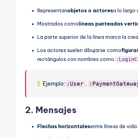
Representan
objetos o actores
a lo largo
Mostrados como
líneas punteadas verti
La parte superior de la línea marca la crea
Los actores suelen dibujarse como
figura
rectángulos con nombres como
:LoginC
Ejemplo:
,
:User
:PaymentGatewa
2.
Mensajes
Flechas horizontales
entre líneas de vid