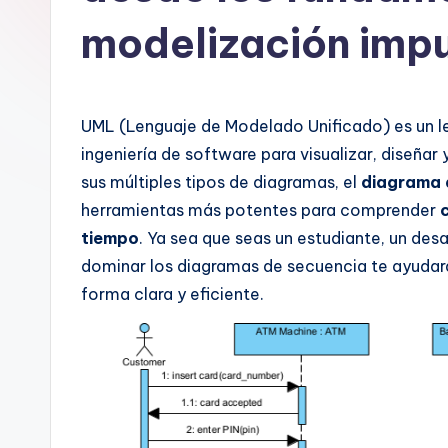
n
modelización impu
is
h
UML (Lenguaje de Modelado Unificado) es un l
-
ingeniería de software para visualizar, diseña
A
sus múltiples tipos de diagramas, el
diagrama 
herramientas más potentes para comprender
I
tiempo
. Ya sea que seas un estudiante, un desa
I
dominar los diagramas de secuencia te ayuda
forma clara y eficiente.
n
si
g
h