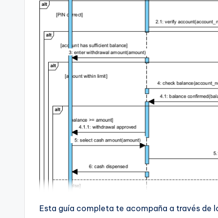
t
s
&
S
o
ft
w
a
r
e
Esta guía completa te acompaña a través de 