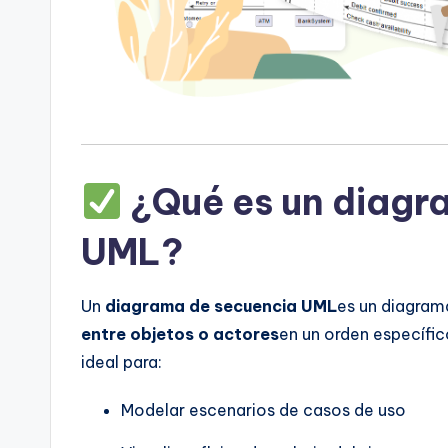
t
e
s
¿Qué es un diagr
UML?
Un
diagrama de secuencia UML
es un diagrama
entre objetos o actores
en un orden específic
ideal para:
Modelar escenarios de casos de uso