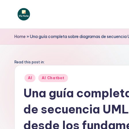
Saltar
al
V
contenido
iz
Home
»
Una guía completa sobre diagramas de secuencia U
N
o
Read this post in:
t
Publicado
AI
AI Chatbot
en
e
Una guía complet
S
de secuencia UML 
p
a
desde los fundame