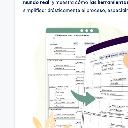
I
mundo real
, y muestra cómo
las herramienta
simplificar drásticamente el proceso, especial
n
d
u
s
tr
y
U
p
d
a