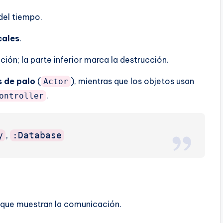
 del tiempo.
cales
.
ción; la parte inferior marca la destrucción.
s de palo
(
), mientras que los objetos usan
Actor
.
ontroller
,
y
:Database
a que muestran la comunicación.